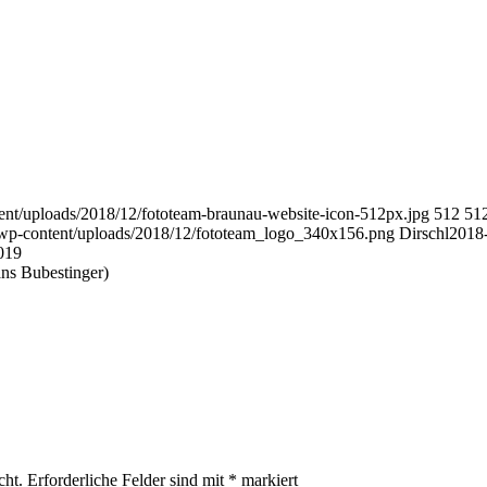
nt/uploads/2018/12/fototeam-braunau-website-icon-512px.jpg
512
51
wp-content/uploads/2018/12/fototeam_logo_340x156.png
Dirschl
2018
019
ns Bubestinger)
cht.
Erforderliche Felder sind mit
*
markiert